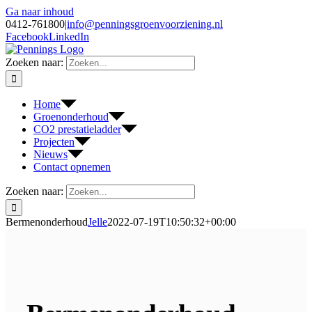
Ga naar inhoud
0412-761800
|
info@penningsgroenvoorziening.nl
Facebook
LinkedIn
Zoeken naar:
Home
Groenonderhoud
CO2 prestatieladder
Projecten
Nieuws
Contact opnemen
Zoeken naar:
Bermenonderhoud
Jelle
2022-07-19T10:50:32+00:00